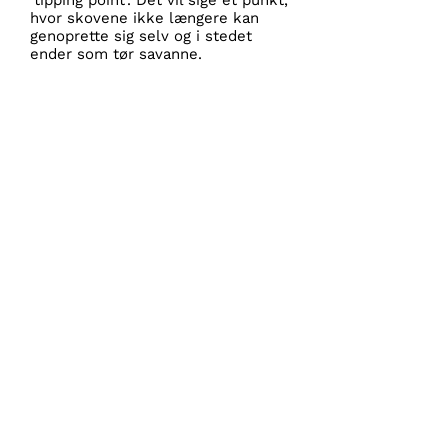
'tipping point'. Det vil sige et punkt,
hvor skovene ikke længere kan
genoprette sig selv og i stedet
ender som tør savanne.
S
til krav til dit lokale
supermarked gennem
dit forbrug
Overraskende mange af vores varer i
Danmark stammer enten direkte fra