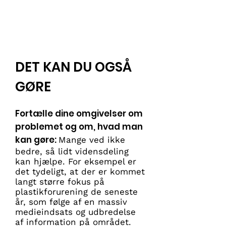
regnskoven eller indeholder
ingredienser derfra, og derfor kan vi
gøre meget for Amazonas ved at
være mere bevidste forbrugere og
stille krav til politikerne.
DET KAN DU OGSÅ
GØRE
Fortælle dine omgivelser om
problemet og om, hvad man
kan gøre:
Mange ved ikke
bedre, så lidt vidensdeling
kan hjælpe. For eksempel er
det tydeligt, at der er kommet
langt større fokus på
plastikforurening de seneste
år, som følge af en massiv
medieindsats og udbredelse
af information på området.