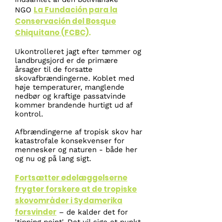
La Fundación para la
NGO
Conservación del Bosque
Chiquitano (FCBC)
.
Ukontrolleret jagt efter tømmer og
landbrugsjord er de primære
årsager til de forsatte
skovafbrændingerne.
Koblet med
høje temperaturer, manglende
nedbør og kraftige passatvinde
kommer brandende hurtigt ud af
kontrol.
Afbrændingerne af tropisk skov har
katastrofale konsekvenser for
mennesker og naturen - både her
og nu og på lang sigt.
Fortsætter ødelæggelserne
frygter forskere at de tropiske
skovområder i Sydamerika
forsvinder
– de kalder det for