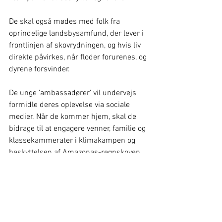
De skal også mødes med folk fra 
oprindelige landsbysamfund, der lever i 
frontlinjen af skovrydningen, og hvis liv 
direkte påvirkes, når floder forurenes, og 
dyrene forsvinder.
De unge ’ambassadører’ vil undervejs 
formidle deres oplevelse via sociale 
medier. Når de kommer hjem, skal de 
bidrage til at engagere venner, familie og 
klassekammerater i klimakampen og 
beskyttelsen af Amazonas-regnskoven.
Aktion Amazonas er en regnskovs-NGO, 
som gennem lokale partnerskaber 
støtter oprindelige folk i kampen for 
regnskoven i Peru og Bolivia.